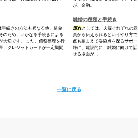
が、金融...
離婚の種類と手続き
は手続きの方法も異なる他、借金
流れ
としては、夫婦それぞれの意
そのため、いかなる手続きによる
員から伝えられるというやり方で
が大切です。 また、債務整理を行
点も踏まえて妥協点を探るサポー
果、クレジットカードが一定期間
静に、建設的に、離婚に向けて話
せる場面が...
一覧に戻る