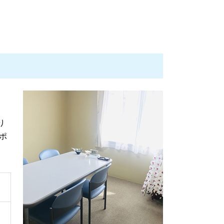
遺言 相談
債権回収 弁護士事務所
成年後見 遺産分割
債権回収 時効
遺言書 法務局
相続 調停
不動産取引 裁判
債権回収代行 弁護士
債権回収 時効について
不動産取引 法律
り
不動産取引 クレーム
ポ