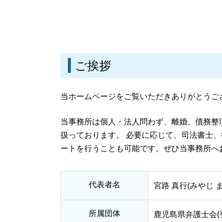
刑事事件 示談
養育費 相場 年収 400万
刑事事件 流れ
養育費 払わない
刑事事件 冤罪
離婚 訴訟
刑事事件 罪 種類
離婚 調停 期間 最長
刑事事件 時効
財産分与 親からの贈与
刑事事件 流れ 示談
ご挨拶
離婚 相談 弁護士
刑事事件 慰謝料
離婚 慰謝料 モラハラ
刑事事件 種類
親権と監護権 違い
当ホームページをご覧いただきありがとうご
離婚裁判 流れ
離婚届 必要書類
当事務所は個人・法人問わず、離婚、債務整
離婚 お金
扱っております。 必要に応じて、司法書士
ートを行うことも可能です。ぜひ当事務所へ
代表者名
宮路 真行(みやじ 
所属団体
鹿児島県弁護士会(登