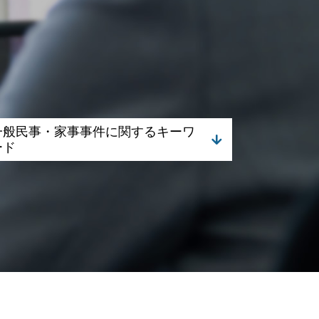
一般民事・家事事件に関するキーワ
ード
遺産分割調停 いつまで
遺産分割 応じない
相続 遺留分
不動産取引 債務不履行
成年後見 手続き
不動産取引 弁護士相談
相続 協議書
遺産分割協議書 必要書類
遺産分割 口約束