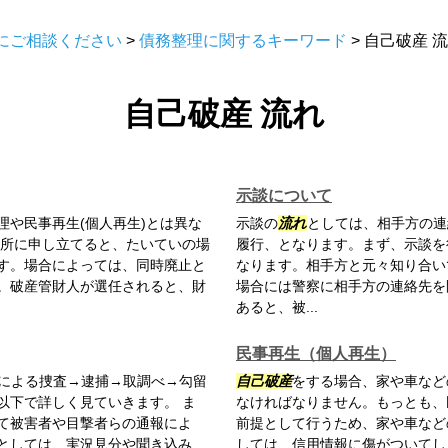
にご相談ください
>
債務整理に関するキーワード
>
自己破産 
自己破産 流れ
示談について
や民事再生(個人再生)とは異な
示談の
流れ
としては、相手方の連
所に申し立てると、たいていの場
履行、となります。まず、示談を
す。場合によっては、同時廃止と
なります。相手方と元々知り合い
。破産管財人が選任されると、財
場合には警察に相手方の連絡先を
あると、被...
民事再生（個人再生）
による捜査→逮捕→取調べ→勾留
自己破産
をする場合、家や車など
以下で詳しく見ていきます。 ま
なければなりません。もっとも、
て被害者や目撃者らの通報によ
前提として行うため、家や車など
としては、実況見分や聞き込み、
しては、信用情報に傷がついてし