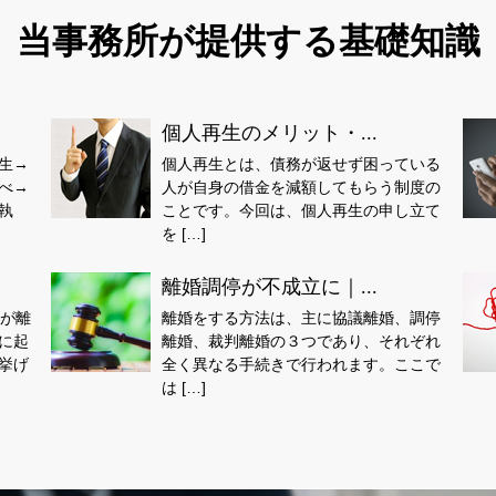
当事務所が提供する基礎知識
個人再生のメリット・...
生→
個人再生とは、債務が返せず困っている
べ→
人が自身の借金を減額してもらう制度の
執
ことです。今回は、個人再生の申し立て
を […]
離婚調停が不成立に｜...
婦が離
離婚をする方法は、主に協議離婚、調停
に起
離婚、裁判離婚の３つであり、それぞれ
挙げ
全く異なる手続きで行われます。ここで
は […]