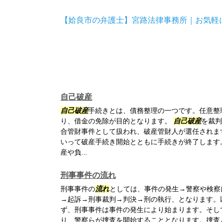
【姶良市の弁護士】宮路法律事務所｜お気軽
自己破産
自己破産
手続きとは、債務整理の一つです。任意整理
り、借金の免除が目的となります。
自己破産
を裁判
合管財事件として扱われ、破産管財人が選任されま
いって破産手続き開始とともに手続きが終了します
産や負...
刑事事件の流れ
刑事事件の
流れ
としては、事件の発生→警察や検察
→起訴→刑事裁判→判決→刑の執行、となります。
ず、刑事事件は事件の発生により始まります。そし
り、警察らが捜査を開始することとなります。捜査