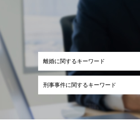
離婚に関するキーワード
離婚 理由
刑事事件に関するキーワード
離婚 メリット
親権と監護権
養育費 相場 2 人
刑事事件 弁護士
dv 離婚慰謝料
刑事事件とは
親権争いに強い弁護士
刑事事件 訴える
離婚調停 不成立
刑事事件 流れ 期間
養育費 強制執行
刑事事件 時効 いつから
離婚 養育費 再婚