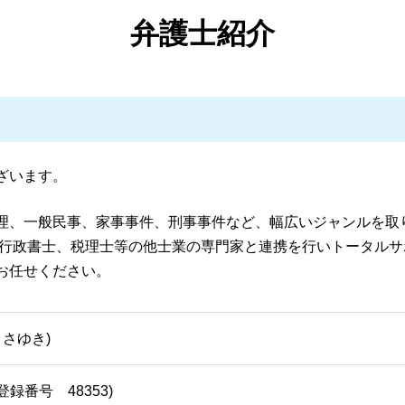
債務整理 弁護士 湧水町
債務整理 個人再生
離婚 弁護士 霧島市
弁護士紹介
債務整理とは デメリット
刑事事件 弁護士 伊佐市
個人再生 職場 ばれる
離婚 弁護士 鹿児島県
自己破産 住宅ローン
一般民事・家事事件 弁護士 伊佐市
個人再生 流れ
一般民事・家事事件 弁護士 姶良市
自己破産 退職金
離婚 弁護士 伊佐市
民事再生手続き 流れ
債務整理 弁護士 姶良市
個人再生 流れ 期間
債務整理 弁護士 霧島市
ざいます。
個人再生 デメリット
刑事事件 弁護士 鹿児島県
債務整理 弁護士 おすすめ
刑事事件 弁護士 霧島市
理、一般民事、家事事件、刑事事件など、幅広いジャンルを取
債務整理 相談
一般民事・家事事件 弁護士 湧水町
、行政書士、税理士等の他士業の専門家と連携を行いトータルサ
離婚 弁護士 姶良市
お任せください。
刑事事件 弁護士 湧水町
債務整理 弁護士 鹿児島県
まさゆき)
録番号 48353)