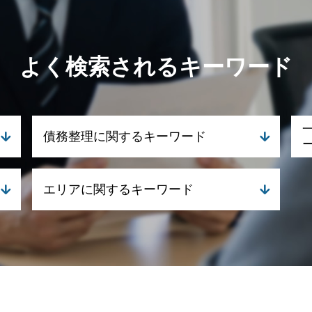
よく検索されるキーワード
債務整理に関するキーワード
自己破産 クレジットカード 残す
エリアに関するキーワード
民事再生とは 個人
自己破産 携帯 契約
任意整理とは
一般民事・家事事件 弁護士 鹿児島県
個人再生 申し立て
債務整理 弁護士 伊佐市
債務整理 期間
一般民事・家事事件 弁護士 霧島市
民事再生 デメリット
離婚 弁護士 湧水町
自己破産 生活保護
刑事事件 弁護士 姶良市
債務整理 弁護士 司法書士 どっち