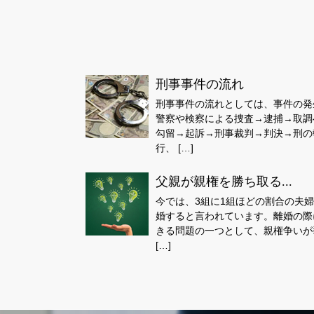
刑事事件の流れ
刑事事件の流れとしては、事件の発
警察や検察による捜査→逮捕→取調
勾留→起訴→刑事裁判→判決→刑の
行、 […]
父親が親権を勝ち取る...
今では、3組に1組ほどの割合の夫
婚すると言われています。離婚の際
きる問題の一つとして、親権争いが
[…]