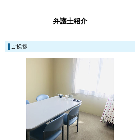
自己破産 住宅ローン
債権回収 慰謝料
刑事事件 訴える
離婚 弁護士 鹿児島県
離婚 養育費 払わない
債務整理 いくらから
債権回収代行 弁護士
刑事事件 時効
債務整理 弁護士 鹿児島県
親権と監護権を分ける
債務整理 弁護士
相続放棄
刑事事件とは
離婚 弁護士 伊佐市
弁護士紹介
養育費 相場
債務整理とは
成年後見 遺産分割
刑事事件 弁護士
刑事事件 弁護士 鹿児島県
任意整理 ブラックリスト いつまで
相続 必要書類
刑事事件 慰謝料
債務整理 弁護士 湧水町
自己破産 流れ 裁判所
不動産取引 トラブル 相談
刑事事件 冤罪
離婚 弁護士 姶良市
債務整理 弁護士 司法書士 どっち
ご挨拶
遺言 弁護士
債務整理 弁護士 霧島市
不動産取引 弁護士相談
一般民事・家事事件 弁護士 霧島市
不動産取引 裁判
一般民事・家事事件 弁護士 鹿児島県
相続 遺贈 違い
刑事事件 弁護士 湧水町
刑事事件 弁護士 霧島市
一般民事・家事事件 弁護士 姶良市
離婚 弁護士 霧島市
一般民事・家事事件 弁護士 湧水町
一般民事・家事事件 弁護士 伊佐市
債務整理 弁護士 伊佐市