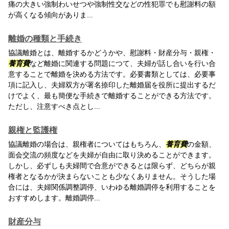
痛の大きい強制わいせつや強制性交などの性犯罪でも慰謝料の額
が高くなる傾向がありま...
離婚の種類と手続き
協議離婚とは、離婚するかどうかや、慰謝料・財産分与・親権・
養育費
など離婚に関連する問題につて、夫婦が話し合いを行い合
意することで離婚を決める方法です。必要書類としては、必要事
項に記入し、夫婦双方が署名捺印した離婚届を役所に提出するだ
けでよく、最も簡便な手続きで離婚することができる方法です。
ただし、注意すべき点とし...
親権と監護権
協議離婚の場合は、親権者についてはもちろん、
養育費
の金額、
面会交流の頻度などを夫婦が自由に取り決めることができます。
しかし、必ずしも夫婦間で合意ができるとは限らず、どちらが親
権者となるかが決まらないことも少なくありません。そうした場
合には、夫婦関係調整調停、いわゆる離婚調停を利用することを
おすすめします。離婚調停...
財産分与