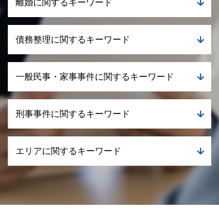
離婚に関するキーワード
離婚 訴状
債務整理に関するキーワード
親権 父親 勝ち取る
離婚 連絡取らない
親権と監護権 父親
民事再生とは 個人
一般民事・家事事件に関するキーワード
離婚 メリット
自己破産 携帯 契約
離婚 慰謝料 計算
債務整理 相談 おすすめ
離婚 合意しない
任意整理 クレジットカード
不動産取引 契約不適合
養育費 払わない 公正証書
刑事事件に関するキーワード
自己破産 クレジットカード 使える
遺言書の書き方 相談
親権と監護権
債務整理 相談窓口
相続 協議書
dv 離婚慰謝料
個人再生とは 弁護士
不動産取引 法律
刑事事件 時効 いつから
dv 証拠
自己破産 生活保護
エリアに関するキーワード
債権回収 弁護士事務所
刑事事件 示談
養育費 あとから請求
債務整理 自己破産
遺言 弁護士 信託銀行
刑事事件 流れ
養育費 相場 2 人
自己破産 クレジットカード 残す
債権回収 個人 弁護士
刑事事件 罪 種類
離婚 弁護士 湧水町
離婚 お金
債務整理 流れ
不動産取引 クレーム
刑事事件 種類
債務整理 弁護士 姶良市
離婚調停 やり方
債務整理 流れ 期間
債権回収 弁護士 無料相談
刑事事件 流れ 示談
刑事事件 弁護士 伊佐市
離婚 浮気 慰謝料
民事再生手続き 流れ
相続 法律
刑事事件 流れ 期間
刑事事件 弁護士 姶良市
離婚 流れ