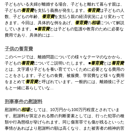
子どもがいる夫婦が離婚する場合、子どもと離れて暮らす親は、
子どもの
養育費
を支払う義務が発生します。
養育費
は子どもの人
数、子どもの年齢、
養育費
を支払う親の経済状況により変わって
きます。今回は、具体的な例をあげ、
養育費
の
相場
について解説
していきます。 ■
養育費
とは子どもの監護や教育のために必要な
費用であり、具体的には...
子供の養育費
このページでは、離婚問題についての様々なテーマのなかから、
子どもの
養育費
についてご説明いたします。 ■
養育費
とは
養育費
とは、文字通り子どもを養い育てていくために必要となる費用の
ことをさします。子どもの食費、被服費、学習費など様々な費用
をまとめて
養育費
と呼ばれています。一般的には、離婚後に子ど
もと一緒に暮らしていな...
刑事事件の慰謝料
慰謝料の
相場
としては、10万円から100万円程度とされていま
す。慰謝料が算定される際の判断要素としては、行った犯罪の種
類や行為態様が挙げられます。同じ傷害罪でも傷が残るといった
事情があればより慰謝料の額は高くなり、また被害者の精神的苦