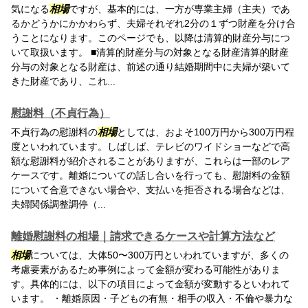
気になる
相場
ですが、基本的には、一方が専業主婦（主夫）であ
るかどうかにかかわらず、夫婦それぞれ2分の１ずつ財産を分け合
うことになります。このページでも、以降は清算的財産分与につ
いて取扱います。 ■清算的財産分与の対象となる財産清算的財産
分与の対象となる財産は、前述の通り結婚期間中に夫婦が築いて
きた財産であり、これ...
慰謝料（不貞行為）
不貞行為の慰謝料の
相場
としては、およそ100万円から300万円程
度といわれています。しばしば、テレビのワイドショーなどで高
額な慰謝料が紹介されることがありますが、これらは一部のレア
ケースです。離婚についての話し合いを行っても、慰謝料の金額
について合意できない場合や、支払いを拒否される場合などは、
夫婦関係調整調停（...
離婚慰謝料の相場｜請求できるケースや計算方法など
相場
については、大体50〜300万円といわれていますが、多くの
考慮要素があるため事例によって金額が変わる可能性がありま
す。具体的には、以下の項目によって金額が変動するといわれて
います。 ・離婚原因・子どもの有無・相手の収入・不倫や暴力な