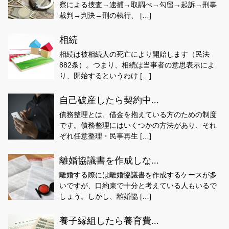
察による捜査→逮捕→取調べ→勾留→起訴→刑事
裁判→判決→刑の執行、 […]
相続
相続は被相続人の死亡により開始します（民法
882条）。つまり、相続は当事者の意思表示によ
り、開始するというわけ […]
自己破産したら契約中...
債務整理とは、借金を抱えている方のための制度
です。債務整理にはいくつかの方法があり、それ
ぞれ任意整理・民事再生 […]
離婚協議書を作成しな...
離婚する際には離婚協議書を作成するケースが多
いですが、口約束で十分と考えている人もいるで
しょう。しかし、離婚協 […]
養子縁組したら養育費...