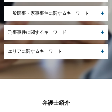
養育費 相場 年収 500万
離婚 浮気 慰謝料
債務整理とは デメリット
一般民事・家事事件に関するキーワード
離婚 慰謝料 モラハラ
任意整理 ブラックリスト
離婚 メリット
個人再生 デメリット
養育費 いつまで
債務整理 弁護士
相続 遺贈 違い
離婚 養育費
刑事事件に関するキーワード
自己破産 デメリット
遺言書 効力
離婚 慰謝料 相場
自己破産 流れ
不動産取引 クレーム
親権争い 期間
債務整理 クレジットカード
相続 遺留分
刑事事件 罪 種類
親権と監護権の分離
債務整理 期間
エリアに関するキーワード
債権回収 強制執行
刑事事件 弁護士
離婚 合意しない
民事再生手続き 流れ
相続 必要書類
刑事事件 訴える
離婚 理由
債務整理 流れ
相続 相談先
刑事事件 流れ
刑事事件 弁護士 伊佐市
離婚 財産分与
債務整理 個人再生
相続 手続き 流れ
刑事事件 時効 いつから
離婚 弁護士 湧水町
離婚 調停 期間
任意整理 弁護士
相続 調停
刑事事件とは
一般民事・家事事件 弁護士 霧島市
離婚 浮気 慰謝料 相場
債務整理 任意整理
相続 相談
刑事事件 慰謝料
債務整理 弁護士 鹿児島県
養育費 払わない 公正証書
債務整理 弁護士 おすすめ
遺産分割調停 流れ
刑事事件 流れ 示談
一般民事・家事事件 弁護士 湧水町
親権と監護権
民事再生 デメリット
不動産取引 法律
刑事事件 冤罪
離婚 弁護士 伊佐市
離婚 訴状
個人再生 流れ
債権回収 慰謝料
刑事事件 種類
債務整理 弁護士 姶良市
弁護士紹介
離婚 調停
個人再生 やってはいけないこと
不動産取引 弁護士相談
刑事事件 流れ 期間
一般民事・家事事件 弁護士 伊佐市
債務整理 委任状
相続 争い