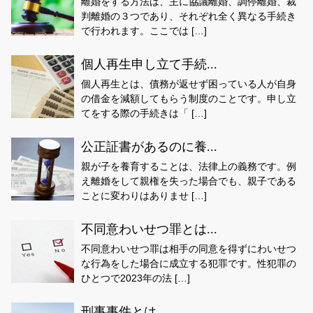
離婚をする方法は、主に協議離婚、調停離婚、裁
判離婚の３つであり、それぞれ全く異なる手続き
で行われます。ここでは […]
個人再生申し立て手続...
個人再生とは、債務が返せず困っている人が自身
の借金を減額してもらう制度のことです。申し立
てをする際の手続きは「 […]
公正証書があるのに養...
親が子を養育することは、法律上の義務です。例
え離婚をして親権を失った場合でも、親子である
ことに変わりはありませ […]
不同意わいせつ罪とは...
不同意わいせつ罪は相手の同意を得ずにわいせつ
な行為をした場合に成立する犯罪です。性犯罪の
ひとつで2023年の法 […]
刑事事件とは