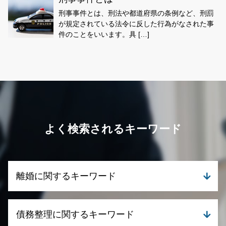
刑事事件とは、刑法や都道府県の条例など、刑罰
が規定されている法令に反した行為がなされた事
件のことをいいます。具 […]
よく検索されるキーワード
離婚に関するキーワード
離婚 代理人
債務整理に関するキーワード
親権と監護権 違い