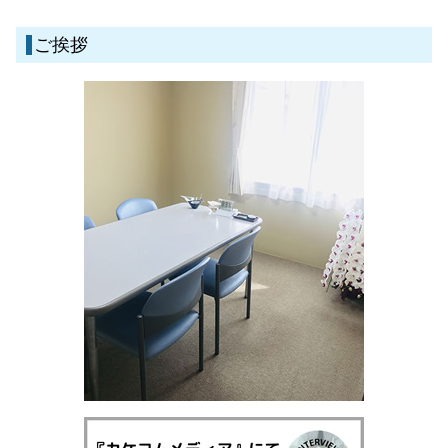
刑事事件 時効
債務整理 弁護士 伊佐市
債務整理 デメリット
不動産取引 裁判
刑事事件 示談
離婚 弁護士 霧島市
自己破産 クレジットカード 使える
ご挨拶
遺産分割協議書 必要書類
一般民事・家事事件 弁護士 姶良市
債権回収代行 弁護士
離婚 弁護士 姶良市
不動産取引 契約 法律
刑事事件 弁護士 湧水町
成年後見 訴訟
刑事事件 弁護士 姶良市
刑事事件 弁護士 霧島市
債務整理 弁護士 霧島市
刑事事件 弁護士 鹿児島県
一般民事・家事事件 弁護士 鹿児島県
離婚 弁護士 鹿児島県
債務整理 弁護士 湧水町