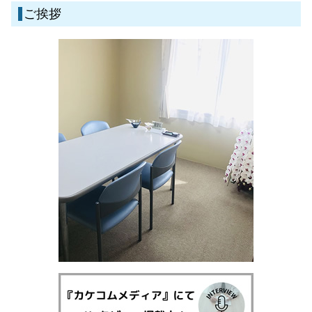
刑事事件 流れ 期間
債務整理 弁護士 霧島市
民事再生とは 法人
ご挨拶
相続 法律
債務整理 弁護士 姶良市
不動産取引 裁判
一般民事・家事事件 弁護士 姶良市
相続 相談先
一般民事・家事事件 弁護士 伊佐市
債権回収 弁護士事務所
一般民事・家事事件 弁護士 鹿児島県
債務整理 弁護士 伊佐市
債務整理 弁護士 湧水町
刑事事件 弁護士 伊佐市
離婚 弁護士 湧水町
離婚 弁護士 伊佐市
離婚 弁護士 鹿児島県