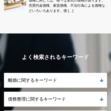
債権に関しては、様々な形式の債権があります。
売買代金債権、家賃債権、不法行為による債権な
どいろいろあります。債 […]
よく検索されるキーワード
離婚に関するキーワード
離婚 デメリット
債務整理に関するキーワード
離婚 財産分与 相場
養育費 払わない