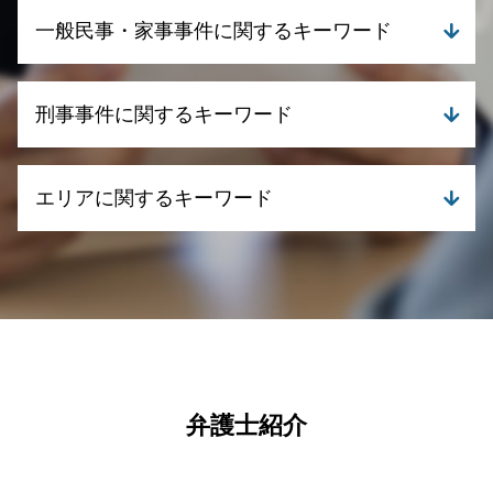
離婚 財産分与 貯金
個人再生 職場 ばれる
一般民事・家事事件に関するキーワード
親権争い 期間
自己破産 住宅ローン
養育費 相場 年収 400万
債務整理 弁護士 司法書士 どっち
離婚 養育費 相場
債務整理とは
相続 争い
dv 離婚慰謝料
刑事事件に関するキーワード
個人再生とは 弁護士
成年後見 申立て
離婚 浮気
個人再生 流れ
不動産取引 契約 法律
離婚 調停 期間
債務整理 相談
相続 必要書類
刑事事件 時効 いつから
離婚 訴訟
債務整理 ブラックリスト
エリアに関するキーワード
不動産取引 弁護士相談
刑事事件 慰謝料
離婚 訴状
債務整理 手続き
遺言 相談
刑事事件 種類
親権争いに強い弁護士
債務整理 クレジットカード
遺産分割 争い
刑事事件とは
刑事事件 弁護士 湧水町
養育費 相場 年収 600万
自己破産 デメリット
遺言書の書き方 相談
刑事事件 訴える
一般民事・家事事件 弁護士 湧水町
離婚 合意しない
任意整理 相談
不動産取引 クレーム
刑事事件 示談
一般民事・家事事件 弁護士 霧島市
養育費 相場 年収 500万
自己破産 退職金
不動産取引 法律
刑事事件 時効
債務整理 弁護士 鹿児島県
親権と監護権を分ける
債務整理 任意整理
相続 何親等まで
刑事事件 罪 種類
離婚 弁護士 霧島市
離婚 浮気 慰謝料 相場
債務整理 自己破産
債権回収 弁護士 無料相談
刑事事件 流れ 示談
刑事事件 弁護士 鹿児島県
離婚調停 不成立
債務整理とは デメリット
債権回収代行 弁護士
刑事事件 流れ
離婚 弁護士 姶良市
弁護士紹介
離婚 財産分与
個人再生 やってはいけないこと
成年後見 相談
刑事事件 冤罪
刑事事件 弁護士 姶良市
自己破産 クレジットカード
遺産分割 弁護士
刑事事件 弁護士
刑事事件 弁護士 霧島市
自己破産 クレジットカード 使える
遺産分割 協議書