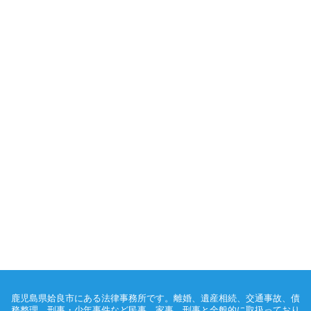
鹿児島県姶良市にある法律事務所です。離婚、遺産相続、交通事故、債
務整理、刑事・少年事件など民事、家事、刑事と全般的に取扱っており