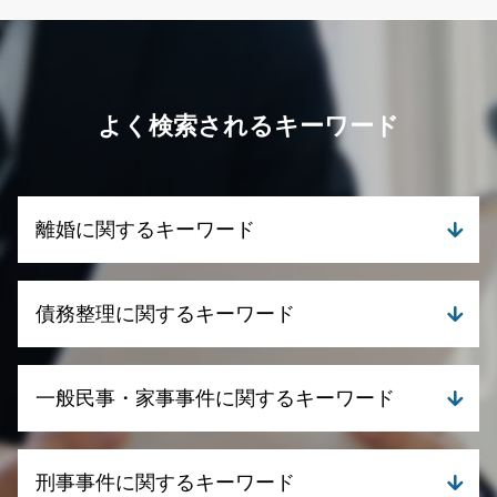
よく検索されるキーワード
離婚に関するキーワード
離婚 相談 弁護士
債務整理に関するキーワード
離婚調停 やり方
離婚 代理人
養育費 相場 年収 600万
民事再生とは 法人
一般民事・家事事件に関するキーワード
親権と監護権 父親
債務整理 相談
養育費 相場 年収 500万
任意整理 弁護士
離婚 養育費 払わない
民事再生とは 個人
成年後見 訴訟
離婚 デメリット
刑事事件に関するキーワード
任意整理 ブラックリスト いつまで
遺産分割調停 いつまで