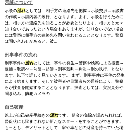
示談について
示談の
流れ
としては、相手方の連絡先を把握→示談交渉→示談書
の作成→示談内容の履行、となります。まず、示談を行うために
は、相手方の連絡先を知ることが必要となります。相手方と元々
知り合いであったという場合もありますが、知り合いでない場合
には警察に相手方の連絡先を問い合わせることとなります。警察
は問い合わせがあると、被...
刑事事件の流れ
刑事事件の
流れ
としては、事件の発生→警察や検察による捜査→
逮捕→取調べ→勾留→起訴→刑事裁判→判決→刑の執行、となり
ます。以下で詳しく見ていきます。 まず、刑事事件は事件の発生
により始まります。そして被害者や目撃者らの通報により、警察
らが捜査を開始することとなります。捜査としては、実況見分や
聞き込み、防犯カメラの...
自己破産
以上が自己破産手続きの
流れ
です。 借金の免除が認められれば、
督促状にも悩まされない新たなスタートをすることができます。
もっとも、デメリットとして、家や車などの財産を持っていた場