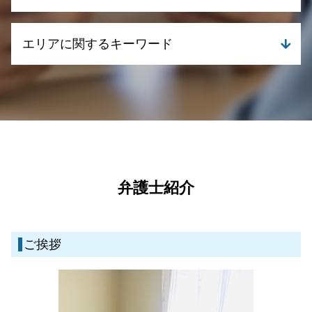
離婚 暴力
個人再生 職場 ばれる
相続 相談先
離婚 財産分与 家
個人再生とは 弁護士
相続 遺贈 違い
刑事事件 弁護士
離婚 浮気 慰謝料 相場
自己破産 デメリット
エリアに関するキーワード
成年後見 相談
刑事事件 冤罪
離婚 財産分与
自己破産 クレジットカード 使える
相続 何親等まで
刑事事件 慰謝料
離婚調停 不成立
債務整理 自己破産
債権回収 時効
刑事事件 訴える
一般民事・家事事件 弁護士 伊佐市
離婚 浮気
自己破産 住宅ローン
不動産取引 弁護士相談
刑事事件 種類
債務整理 弁護士 伊佐市
親権と監護権
個人再生 メリット
遺産分割 口約束
刑事事件 時効 いつから
離婚 弁護士 伊佐市
離婚 養育費 再婚
債務整理 手続き
相続 進まない
刑事事件 流れ 示談
刑事事件 弁護士 霧島市
離婚 流れ
任意整理とは
相続 遺留分
刑事事件 罪 種類
一般民事・家事事件 弁護士 湧水町
離婚 浮気 慰謝料
自己破産 流れ
成年後見 裁判所
刑事事件 示談
債務整理 弁護士 霧島市
離婚 財産分与 相場
債務整理 デメリット
不動産取引 トラブル 相談
刑事事件とは
刑事事件 弁護士 湧水町
弁護士紹介
離婚届 必要書類
債務整理 相談 おすすめ
不動産取引 契約不適合
刑事事件 流れ 期間
刑事事件 弁護士 伊佐市
債務整理 期間
債権回収 時効について
刑事事件 流れ
離婚 弁護士 姶良市
債務整理 流れ
遺産分割 協議書
刑事事件 時効
離婚 弁護士 鹿児島県
債務整理 クレジットカード
ご挨拶
遺言 弁護士 信託銀行
債務整理 弁護士 姶良市
遺言 相談
一般民事・家事事件 弁護士 姶良市
遺産分割 争い
刑事事件 弁護士 鹿児島県
相続 法律
離婚 弁護士 霧島市