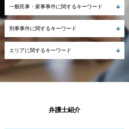
養育費 相場 年収 500万
自己破産 メリット デメリット
一般民事・家事事件に関するキーワード
離婚 デメリット
個人再生 デメリット
離婚 浮気 慰謝料 相場
自己破産 流れ
離婚 財産分与 家
債務整理とは デメリット
成年後見 訴訟
養育費とは
刑事事件に関するキーワード
民事再生 メリット デメリット
不動産取引 クレーム
離婚 財産分与 貯金
債務整理 流れ 期間
成年後見 相談
dv 証拠
債務整理 自己破産
成年後見 手続き
刑事事件 種類
離婚 調停 期間 最長
個人再生 申し立て
エリアに関するキーワード
遺産分割協議書 必要書類
刑事事件 示談
離婚 暴力
債務整理 個人再生
遺言 弁護士
刑事事件 時効
離婚 メリット
自己破産 クレジットカード
相続 遺贈 違い
刑事事件とは
刑事事件 弁護士 鹿児島県
親権と監護権を分ける
民事再生とは 個人
遺言書 法務局
刑事事件 訴える
一般民事・家事事件 弁護士 霧島市
養育費 強制執行
債務整理 相談窓口
成年後見 申立て 必要書類
刑事事件 時効 いつから
債務整理 弁護士 伊佐市
養育費 払わない 公正証書
債務整理 弁護士
債権回収 慰謝料
刑事事件 流れ 示談
刑事事件 弁護士 湧水町
財産分与 親からの贈与
債務整理 弁護士 司法書士 どっち
遺産分割 争い
刑事事件 流れ 期間
離婚 弁護士 湧水町
離婚 合意しない
自己破産 クレジットカード 残す
成年後見 遺産分割
刑事事件 冤罪
離婚 弁護士 霧島市
親権 父親 勝ち取る
任意整理 ブラックリスト いつまで
相続 家庭裁判所
刑事事件 流れ
債務整理 弁護士 霧島市
弁護士紹介
離婚 養育費
債務整理 相談 おすすめ
相続 必要書類
刑事事件 弁護士
一般民事・家事事件 弁護士 伊佐市
任意整理とは わかりやすく
相続 争い
刑事事件 罪 種類
債務整理 弁護士 湧水町
任意整理 クレジットカード
相続 相談
刑事事件 慰謝料