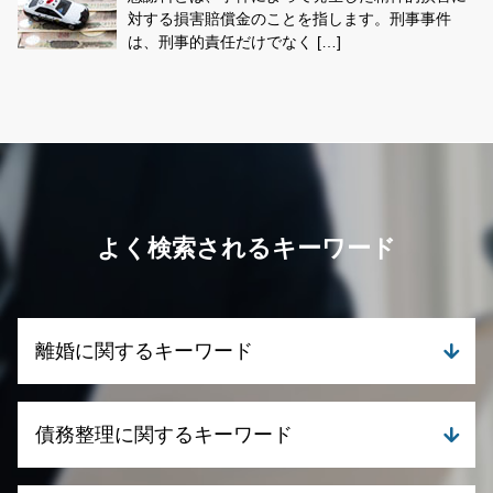
対する損害賠償金のことを指します。刑事事件
は、刑事的責任だけでなく […]
よく検索されるキーワード
離婚に関するキーワード
離婚 相談
債務整理に関するキーワード
離婚 養育費 払わない
離婚 訴状