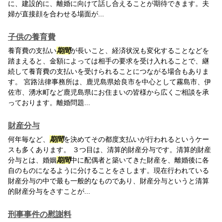
に、建設的に、離婚に向けて話し合えることが期待できます。夫
婦が直接顔を合わせる場面が...
子供の養育費
養育費の支払い
期間
が長いこと、経済状況も変化することなどを
踏まえると、金額によっては相手の要求を受け入れることで、継
続して養育費の支払いを受けられることにつながる場合もありま
す。 宮路法律事務所は、鹿児島県姶良市を中心として霧島市、伊
佐市、湧水町など鹿児島県にお住まいの皆様から広くご相談を承
っております。離婚問題...
財産分与
何年毎など、
期間
を決めてその都度支払いが行われるというケー
スも多くあります。 ３つ目は、清算的財産分与です。清算的財産
分与とは、婚姻
期間
中に配偶者と築いてきた財産を、離婚後に各
自のものになるように分けることをさします。現在行われている
財産分与の中で最も一般的なものであり、財産分与というと清算
的財産分与をさすことが...
刑事事件の慰謝料