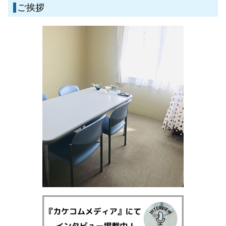
債務整理 弁護士 鹿児島県
任意整理 ブラックリスト
ご挨拶
債権回収 弁護士事務所
離婚 弁護士 鹿児島県
債権回収 時効
刑事事件 弁護士 姶良市
遺産分割 口約束
一般民事・家事事件 弁護士 鹿児島県
不動産取引 トラブル
離婚 弁護士 伊佐市
債務整理 弁護士 姶良市
離婚 弁護士 姶良市
刑事事件 弁護士 霧島市
刑事事件 弁護士 伊佐市
一般民事・家事事件 弁護士 姶良市
一般民事・家事事件 弁護士 湧水町