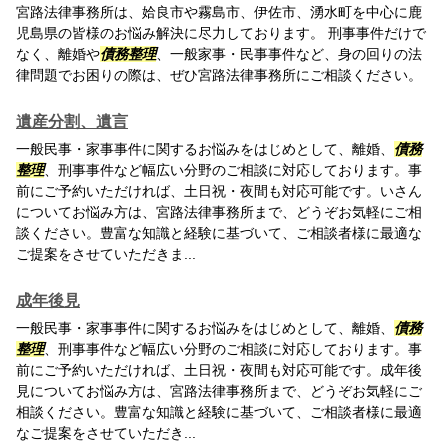
宮路法律事務所は、姶良市や霧島市、伊佐市、湧水町を中心に鹿
児島県の皆様のお悩み解決に尽力しております。 刑事事件だけで
なく、離婚や
債務整理
、一般家事・民事事件など、身の回りの法
律問題でお困りの際は、ぜひ宮路法律事務所にご相談ください。
遺産分割、遺言
一般民事・家事事件に関するお悩みをはじめとして、離婚、
債務
整理
、刑事事件など幅広い分野のご相談に対応しております。事
前にご予約いただければ、土日祝・夜間も対応可能です。いさん
についてお悩み方は、宮路法律事務所まで、どうぞお気軽にご相
談ください。豊富な知識と経験に基づいて、ご相談者様に最適な
ご提案をさせていただきま...
成年後見
一般民事・家事事件に関するお悩みをはじめとして、離婚、
債務
整理
、刑事事件など幅広い分野のご相談に対応しております。事
前にご予約いただければ、土日祝・夜間も対応可能です。成年後
見についてお悩み方は、宮路法律事務所まで、どうぞお気軽にご
相談ください。豊富な知識と経験に基づいて、ご相談者様に最適
なご提案をさせていただき...