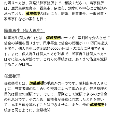
お困りの方は、宮路法律事務所までご相談ください。当事務所
は、鹿児島県姶良市、霧島市、伊佐市、湧水町を中心にご相談を
承っており、
債務整理
のほかにも、離婚、刑事事件、一般民事・
家事事件などの案件も行っ...
民事再生（個人再生）
民事再生(個人再生)とは、
債務整理
の一つで、裁判所を介入させて
借金の減額を図ります。民事再生は借金の総額が5000万円を超え
る場合、個人再生は借金総額5000万円以下の場合に利用できま
す。また、個人再生は個人の方が対象で、民事再生は個人の方の
ほかに法人も対処です。これらの手続きは、あくまで借金を減額
することが目的...
任意整理
任意整理とは、
債務整理
の手続きの一つです。裁判所を介入させ
ずに、当事者間の話し合いや交渉によって進めます。任意整理の
目的は借金の減額です。そして、原則として減額できるのは借金
の利息分です。そのため、債権者が任意に同意したときを除い
て、元本自体を減らすことはできません。また、他の
債務整理
手
続きと同じように、金融機関...