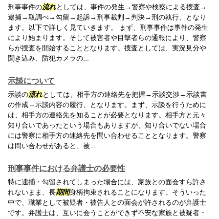
刑事事件の
流れ
としては、事件の発生→警察や検察による捜査→
逮捕→取調べ→勾留→起訴→刑事裁判→判決→刑の執行、となり
ます。以下で詳しく見ていきます。 まず、刑事事件は事件の発生
により始まります。そして被害者や目撃者らの通報により、警察
らが捜査を開始することとなります。捜査としては、実況見分や
聞き込み、防犯カメラの...
示談について
示談の
流れ
としては、相手方の連絡先を把握→示談交渉→示談書
の作成→示談内容の履行、となります。まず、示談を行うために
は、相手方の連絡先を知ることが必要となります。相手方と元々
知り合いであったという場合もありますが、知り合いでない場合
には警察に相手方の連絡先を問い合わせることとなります。警察
は問い合わせがあると、被...
刑事事件における弁護士の必要性
特に逮捕・勾留されてしまった場合には、家族との面会すら許さ
れないまま、長
期間
身柄拘束されることになります。そういった
中で、職業として被疑者・被告人との面会が許されるのが弁護士
です。弁護士は、互いに会うことができず不安な家族と被疑者・