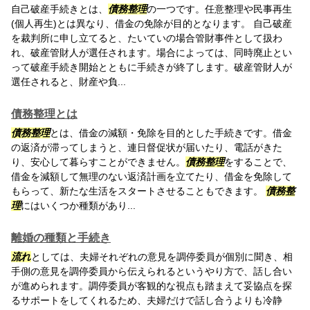
自己破産手続きとは、
債務整理
の一つです。任意整理や民事再生
(個人再生)とは異なり、借金の免除が目的となります。 自己破産
を裁判所に申し立てると、たいていの場合管財事件として扱わ
れ、破産管財人が選任されます。場合によっては、同時廃止とい
って破産手続き開始とともに手続きが終了します。破産管財人が
選任されると、財産や負...
債務整理とは
債務整理
とは、借金の減額・免除を目的とした手続きです。借金
の返済が滞ってしまうと、連日督促状が届いたり、電話がきた
り、安心して暮らすことができません。
債務整理
をすることで、
借金を減額して無理のない返済計画を立てたり、借金を免除して
もらって、新たな生活をスタートさせることもできます。
債務整
理
にはいくつか種類があり...
離婚の種類と手続き
流れ
としては、夫婦それぞれの意見を調停委員が個別に聞き、相
手側の意見を調停委員から伝えられるというやり方で、話し合い
が進められます。調停委員が客観的な視点も踏まえて妥協点を探
るサポートをしてくれるため、夫婦だけで話し合うよりも冷静