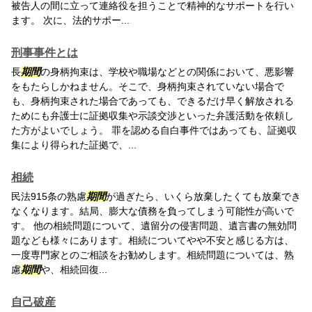
被告人の間に立って連絡役を担うことで精神的なサポートを行い
ます。 次に、法的サポー...
刑事事件とは
長
期間
の身柄拘束は、学校や職場などとの関係において、悪影響
をもたらしかねません。そこで、身柄拘束されていない場合で
も、身柄拘束された場合であっても、できるだけ早く解放される
ためにも弁護士に証拠収集や示談交渉といった弁護活動を依頼し
た方がよいでしょう。 罪を認める自白事件ではあっても、証拠収
集により得られた証拠で、...
相続
民法915条の熟慮
期間
が過ぎたら、いくら放棄したくても放棄でき
なくなります。結局、膨大な債務を負ってしまう可能性が高いで
す。 他の相続問題について、遺留分の侵害問題、遺言書の無効問
題なども様々にあります。相続についてやや不安と感じる方は、
一度専門家とのご相談をお勧めします。相続問題については、熟
慮
期間
や、相続回復...
自己破産