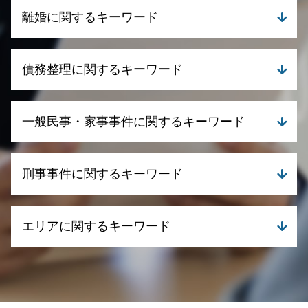
離婚に関するキーワード
離婚届 必要書類
債務整理に関するキーワード
離婚裁判 流れ
離婚 浮気
離婚 財産分与 専業主婦
債務整理 相談
一般民事・家事事件に関するキーワード
離婚 訴状
個人再生 職場 ばれる
離婚 合意しない
債務整理 デメリット
離婚 財産分与
債務整理 相談窓口
遺産分割 遺留分
離婚 慰謝料 モラハラ
刑事事件に関するキーワード
債務整理 個人再生
成年後見 申立て
離婚 お金
民事再生手続き 流れ
相続 遺贈 違い
離婚 財産分与 貯金
個人再生 流れ
相続 相談先
刑事事件 時効
離婚 訴訟
任意整理 クレジットカード
エリアに関するキーワード
債権回収 弁護士 無料相談
刑事事件 時効 いつから
養育費 いつまで
自己破産 クレジットカード 残す
相続 相談
刑事事件 訴える
親権と監護権 違い
債務整理 流れ
遺産分割 応じない
刑事事件 流れ 示談
刑事事件 弁護士 湧水町
親権と監護権の分離
債務整理 クレジットカード
遺言書 法務局
刑事事件 冤罪
一般民事・家事事件 弁護士 霧島市
養育費 相場
債務整理 弁護士 司法書士 どっち
不動産取引 弁護士相談
刑事事件 示談
債務整理 弁護士 姶良市
離婚 慰謝料 相場
自己破産 メリット デメリット