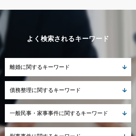
よく検索されるキーワード
離婚に関するキーワード
離婚 財産分与 貯金
債務整理に関するキーワード
離婚 慰謝料 相場
離婚 浮気 慰謝料 相場
離婚 財産分与
自己破産 クレジットカード 残す
一般民事・家事事件に関するキーワード
離婚 調停 期間
債務整理 個人再生
養育費とは
個人再生 メリット
離婚 デメリット
任意整理 クレジットカード
遺産分割調停 いつまで
離婚 代理人