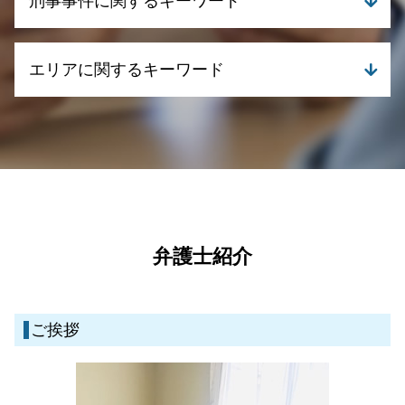
刑事事件に関するキーワード
個人再生 申し立て
遺言書の書き方 相談
養育費 いつまで
自己破産 携帯 契約
相続 相談
離婚 浮気 慰謝料
債務整理 相談
不動産取引 トラブル
刑事事件 時効 いつから
離婚 理由
任意整理 ブラックリスト いつまで
エリアに関するキーワード
不動産取引 債務不履行
刑事事件 時効
離婚 養育費 再婚
債務整理 手続き
不動産取引 トラブル 相談
刑事事件とは
養育費 払わない 公正証書
債務整理 任意整理
成年後見 裁判所
刑事事件 流れ
刑事事件 弁護士 鹿児島県
親権争いに強い弁護士
自己破産 生活保護
債権回収 時効
刑事事件 冤罪
刑事事件 弁護士 霧島市
親権と監護権 養育費
個人再生 やってはいけないこと
相続 調停 流れ
刑事事件 弁護士
離婚 弁護士 湧水町
離婚 相談 弁護士
債務整理 相談 おすすめ
相続 何親等まで
刑事事件 流れ 期間
債務整理 弁護士 鹿児島県
親権と監護権 違い
債務整理 弁護士 おすすめ
遺言書 効力
刑事事件 訴える
債務整理 弁護士 伊佐市
離婚 財産分与 専業主婦
民事再生とは 法人
遺産分割 争い
刑事事件 慰謝料
刑事事件 弁護士 伊佐市
離婚 財産分与 相場
任意整理 ブラックリスト
不動産取引 裁判
刑事事件 罪 種類
離婚 弁護士 鹿児島県
弁護士紹介
離婚 養育費
民事再生 デメリット
相続 遺贈 違い
刑事事件 種類
債務整理 弁護士 湧水町
自己破産 デメリット
相続 法律
刑事事件 流れ 示談
債務整理 弁護士 霧島市
債務整理 自己破産
相続 家庭裁判所
刑事事件 示談
離婚 弁護士 姶良市
債務整理 いくらから
ご挨拶
成年後見 申立て
一般民事・家事事件 弁護士 姶良市
不動産取引 弁護士相談
一般民事・家事事件 弁護士 湧水町
相続 手続き 流れ
一般民事・家事事件 弁護士 伊佐市
債権回収代行 弁護士
刑事事件 弁護士 湧水町