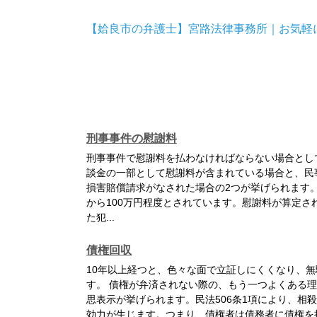
【姶良市の弁護士】宮路法律事務所｜お気軽
刑事事件の慰謝料
刑事事件で慰謝料を払わなければならない場合とし
談金の一部として慰謝料が含まれている場合と、民
損害賠償請求がなされた場合の2つが挙げられます。
から100万円程度とされています。慰謝料が算定さ
た犯...
債権回収
10年以上経つと、色々な面で立証しにくくなり、無
す。 債権が弁済されない際の、もう一つよくある
思表示が挙げられます。民法506条1項により、相
効力が生じます。つまり、債権者は債務者に債権を