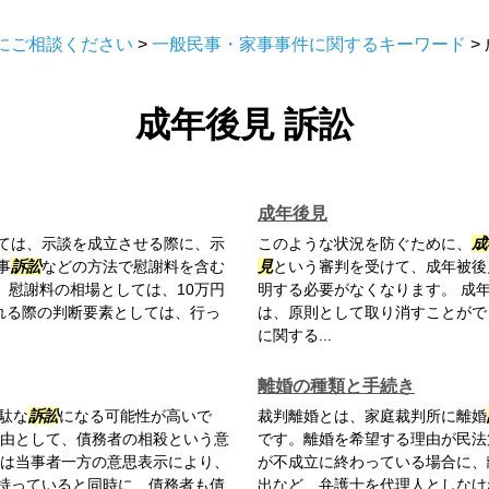
にご相談ください
>
一般民事・家事事件に関するキーワード
>
成年後見 訴訟
成年後見
ては、示談を成立させる際に、示
このような状況を防ぐために、
成
事
訴訟
などの方法で慰謝料を含む
見
という審判を受けて、成年被後
 慰謝料の相場としては、10万円
明する必要がなくなります。 成
れる際の判断要素としては、行っ
は、原則として取り消すことがで
に関する...
離婚の種類と手続き
駄な
訴訟
になる可能性が高いで
裁判離婚とは、家庭裁判所に離婚
理由として、債務者の相殺という意
です。離婚を希望する理由が民法
殺は当事者一方の意思表示により、
が不成立に終わっている場合に、
持っていると同時に、債務者も債
出など、弁護士を代理人としなけ