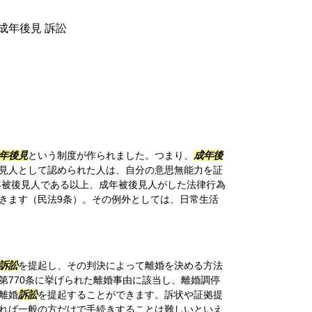
成年後見 訴訟
年後見
という制度が作られました。つまり、
成年後
見人として認められた人は、自分の意思無能力を証
年被後見人である以上、成年被後見人がした法律行為
きます（民法9条）。その例外としては、日常生活
訴訟
を提起し、その判決によって離婚を決める方法
第770条に挙げられた離婚事由に該当し、離婚調停
離婚
訴訟
を提起することができます。訴状や証拠提
れば一般の方だけで手続きすることは難しいといえ