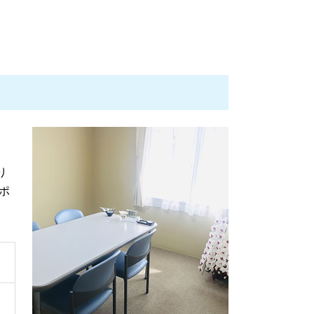
成年後見 訴訟
遺産分割 争い
遺言書 効力
相続 争い
遺言書の書き方 相談
債権回収 慰謝料
成年後見 申立て 必要書類
債権回収 弁護士 無料相談
遺産分割 口約束
不動産取引 トラブル 相談
り
遺言 弁護士
ポ