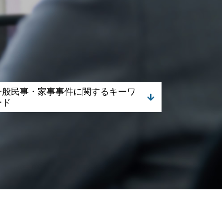
一般民事・家事事件に関するキーワ
ード
不動産取引 裁判
相続放棄 手続き
債権回収代行 弁護士
相続 債務
不動産取引 契約 法律
不動産取引 法律
成年後見 裁判所
債権回収 時効
相続 遺贈 違い