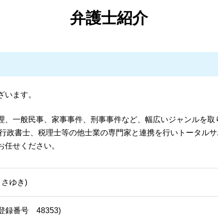
債務整理 弁護士 霧島市
債務整理 ブラックリスト
離婚 弁護士 鹿児島県
弁護士紹介
債務整理 いくらから
刑事事件 弁護士 鹿児島県
任意整理 ブラックリスト
離婚 弁護士 霧島市
自己破産 携帯 契約
刑事事件 弁護士 湧水町
個人再生 やってはいけないこと
債務整理 弁護士 鹿児島県
任意整理とは わかりやすく
離婚 弁護士 姶良市
債務整理 弁護士
離婚 弁護士 湧水町
個人再生 デメリット
一般民事・家事事件 弁護士 鹿児島県
ざいます。
債務整理 自己破産
債務整理 弁護士 湧水町
自己破産 メリット デメリット
刑事事件 弁護士 伊佐市
理、一般民事、家事事件、刑事事件など、幅広いジャンルを取
債務整理 委任状
刑事事件 弁護士 姶良市
、行政書士、税理士等の他士業の専門家と連携を行いトータルサ
刑事事件 弁護士 霧島市
お任せください。
離婚 弁護士 伊佐市
債務整理 弁護士 姶良市
まさゆき)
録番号 48353)