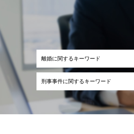
離婚に関するキーワード
離婚 財産分与 家
刑事事件に関するキーワード
離婚 慰謝料 計算
離婚 浮気 慰謝料
親権争い 期間
刑事事件 時効 いつから
離婚 養育費 再婚
刑事事件 種類
離婚 相談 弁護士
刑事事件 罪 種類
離婚裁判 流れ
刑事事件 示談
離婚 浮気
刑事事件 流れ 期間
離婚 財産分与 相場