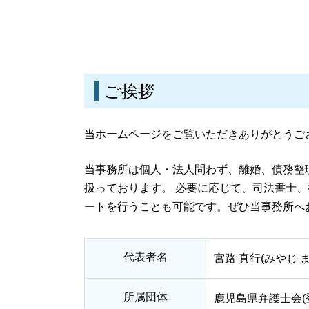
刑事事件 慰謝料
養育費 相場 年収 500万
刑事事件 訴える
離婚調停 不成立
刑事事件 流れ 示談
離婚 財産分与
刑事事件 冤罪
離婚 養育費 相場
刑事事件 時効
離婚 相談
刑事事件とは
ご挨拶
離婚 養育費 払わない
刑事事件 弁護士
親権争いに強い弁護士
刑事事件 流れ
親権と監護権
当ホームページをご覧いただきありがとうご
離婚 慰謝料 相場
離婚 連絡取らない
当事務所は個人・法人問わず、離婚、債務整
離婚 メリット
扱っております。 必要に応じて、司法書士
ートを行うことも可能です。ぜひ当事務所へ
代表者名
宮路 真行(みやじ 
所属団体
鹿児島県弁護士会(登