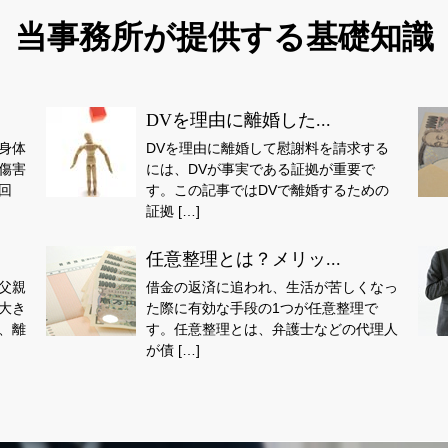
当事務所が提供する基礎知識
DVを理由に離婚した...
身体
DVを理由に離婚して慰謝料を請求する
傷害
には、DVが事実である証拠が重要で
回
す。この記事ではDVで離婚するための
証拠 […]
任意整理とは？メリッ...
父親
借金の返済に追われ、生活が苦しくなっ
大き
た際に有効な手段の1つが任意整理で
、離
す。任意整理とは、弁護士などの代理人
が債 […]