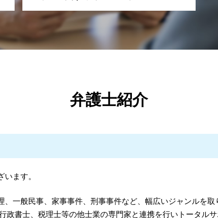
自己破産 生活保護
債務整理とは
刑事事件 弁護士 霧島市
自己破産 流れ
債務整理 弁護士 霧島市
債務整理 いくらから
離婚 弁護士 鹿児島県
民事再生とは 法人
一般民事・家事事件 弁護士 伊佐市
任意整理 訴訟
刑事事件 弁護士 伊佐市
個人再生 やってはいけないこと
債務整理 弁護士 伊佐市
民事再生 デメリット
刑事事件 弁護士 鹿児島県
弁護士紹介
自己破産 メリット デメリット
離婚 弁護士 湧水町
民事再生手続き 流れ
一般民事・家事事件 弁護士 湧水町
債務整理 個人再生
債務整理 弁護士 鹿児島県
民事再生 メリット デメリット
債務整理 弁護士 姶良市
債務整理 デメリット
債務整理 弁護士 湧水町
個人再生 メリット
一般民事・家事事件 弁護士 鹿児島県
債務整理 任意整理
刑事事件 弁護士 湧水町
ざいます。
債務整理 弁護士 司法書士 どっち
刑事事件 弁護士 姶良市
個人再生とは 弁護士
離婚 弁護士 姶良市
理、一般民事、家事事件、刑事事件など、幅広いジャンルを取
個人再生 職場 ばれる
離婚 弁護士 霧島市
、行政書士、税理士等の他士業の専門家と連携を行いトータルサ