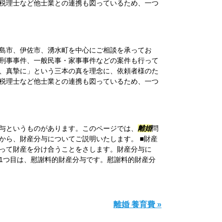
税理士など他士業との連携も図っているため、一つ
島市、伊佐市、湧水町を中心にご相談を承ってお
刑事事件、一般民事・家事事件などの案件も行って
、真摯に」という三本の真を理念に、依頼者様のた
税理士など他士業との連携も図っているため、一つ
与というものがあります。このページでは、
離婚
問
から、財産分与についてご説明いたします。 ■財産
って財産を分け合うことをさします。財産分与に
1つ目は、慰謝料的財産分与です。慰謝料的財産分
離婚 養育費 »