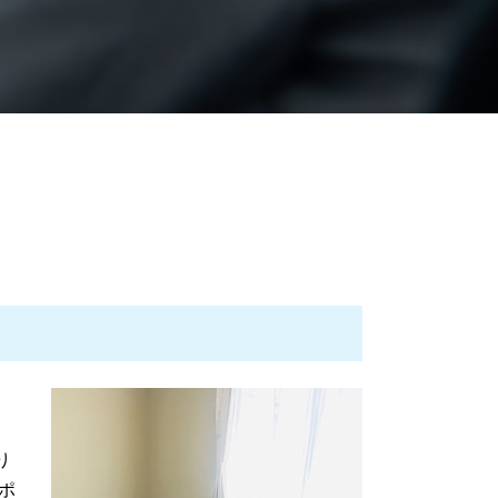
債権回収 時効について
遺産分割調停 流れ
遺産分割 弁護士
遺言 弁護士
相続 家庭裁判所
遺産分割 効力
相続 争い
不動産取引 法律
不動産取引 契約不適合
相続 相談
遺言書 効力
遺言 弁護士 信託銀行
成年後見 申立て 必要書類
不動産取引 契約 法律
成年後見 相談
債権回収 強制執行
相続 調停 流れ
り
相続 調停
ポ