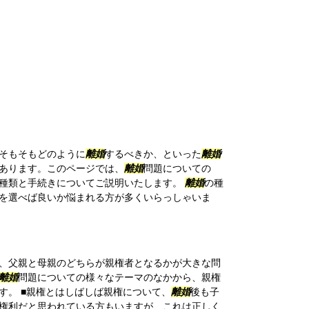
そもそもどのように
離婚
するべきか、といった
離婚
あります。このページでは、
離婚
問題についての
種類と手続きについてご説明いたします。
離婚
の種
を選べば良いか悩まれる方が多くいらっしゃいま
、父親と母親のどちらが親権者となるかが大きな問
離婚
問題についての様々なテーマのなかから、親権
す。 ■親権とはしばしば親権について、
離婚
後も子
権利だと思われている方もいますが、これは正しく