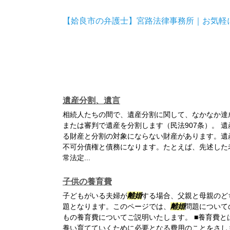
【姶良市の弁護士】宮路法律事務所｜お気軽
遺産分割、遺言
相続人たちの間で、遺産分割に関して、なかなか達
または審判で遺産を分割します（民法907条）。 
る財産と分割の対象にならない財産があります。遺
不可分債権と債務になります。たとえば、先述した
常法定...
子供の養育費
子どもがいる夫婦が
離婚
する場合、父親と母親のど
題となります。このページでは、
離婚
問題について
もの養育費についてご説明いたします。 ■養育費
養い育てていくために必要となる費用のことをさし