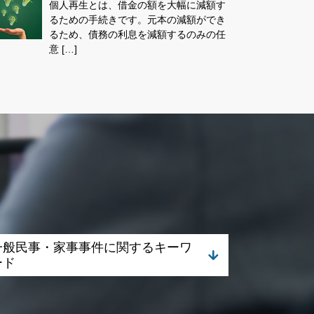
個人再生とは、借金の額を大幅に減額す
るための手続きです。元本の減額ができ
るため、債務の利息を減額するのみの任
意 […]
一般民事・家事事件に関するキーワ
ード
相続 進まない
遺産分割 口約束