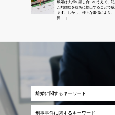
離婚は夫婦の話し合いのうえで、記
た離婚届を役所に提出することで成
ます。しかし、様々な事情により、
間 […]
離婚に関するキーワード
養育費 相場 年収 600万
刑事事件に関するキーワード
離婚 合意しない