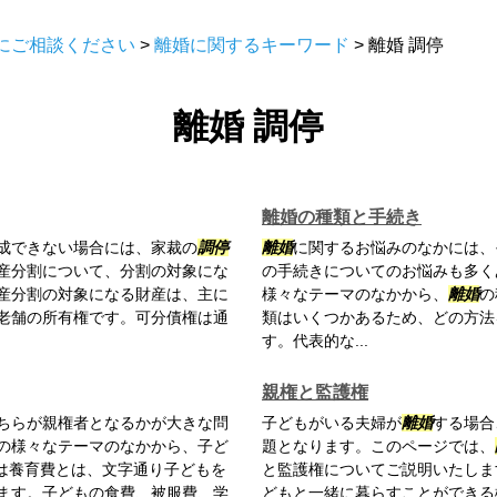
にご相談ください
>
離婚に関するキーワード
>
離婚 調停
離婚 調停
離婚の種類と手続き
成できない場合には、家裁の
調停
離婚
に関するお悩みのなかには、
遺産分割について、分割の対象にな
の手続きについてのお悩みも多く
産分割の対象になる財産は、主に
様々なテーマのなかから、
離婚
の
老舗の所有権です。可分債権は通
類はいくつかあるため、どの方法
す。代表的な...
親権と監護権
ちらが親権者となるかが大きな問
子どもがいる夫婦が
離婚
する場合
の様々なテーマのなかから、子ど
題となります。このページでは、
とは養育費とは、文字通り子どもを
と監護権についてご説明いたしま
ます。子どもの食費、被服費、学
どもと一緒に暮らすことができる