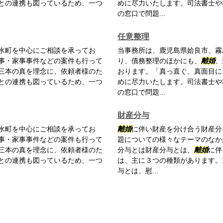
との連携も図っているため、一つ
めに尽力いたします。司法書士や
の窓口で問題...
任意整理
水町を中心にご相談を承ってお
当事務所は、鹿児島県姶良市、霧
事・家事事件などの案件も行って
り、債務整理のほかにも、
離婚
、
三本の真を理念に、依頼者様のた
おります。「真っ直ぐ、真面目に
との連携も図っているため、一つ
めに尽力いたします。司法書士や
の窓口で問題...
財産分与
水町を中心にご相談を承ってお
離婚
に伴い財産を分け合う財産分
事・家事事件などの案件も行って
題についての様々なテーマのなか
三本の真を理念に、依頼者様のた
分与とは財産分与とは、
離婚
に伴
との連携も図っているため、一つ
は、主に３つの種類があります。
与とは、慰...