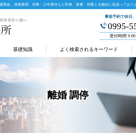
通事故、債務整理、刑事・少年事件など民事、家事、刑事と全般的に取扱っており
事前予約で休日
0995-5
受付時間 9:00
基礎知識
よく検索されるキーワード
離婚 調停