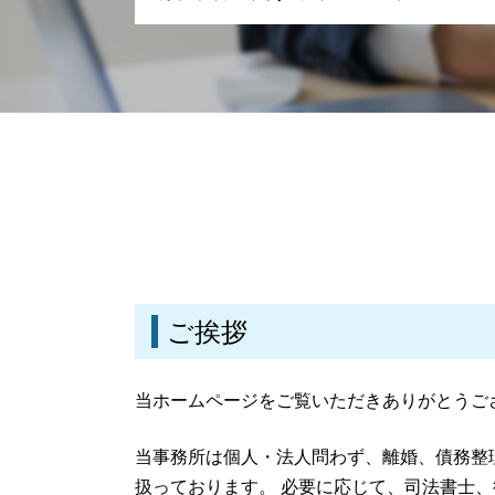
親権と監護権 養育費
親権と監護権 父親
刑事事件 弁護士
親権と監護権 違い
刑事事件 訴える
離婚 理由
刑事事件 慰謝料
dv 証拠
刑事事件 冤罪
離婚 連絡取らない
刑事事件 流れ
離婚 財産分与 貯金
刑事事件 示談
養育費 払わない 公正証書
刑事事件 流れ 示談
養育費 あとから請求
刑事事件とは
養育費 相場 2 人
刑事事件 種類
離婚調停 不成立
刑事事件 時効 いつから
養育費 払わない
刑事事件 流れ 期間
ご挨拶
親権と監護権の分離
刑事事件 時効
養育費 相場 年収 400万
刑事事件 罪 種類
離婚 慰謝料 相場
当ホームページをご覧いただきありがとうご
離婚 慰謝料 モラハラ
離婚 養育費
当事務所は個人・法人問わず、離婚、債務整
離婚 相談 弁護士
扱っております。 必要に応じて、司法書士