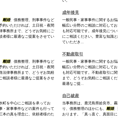
い。
成年後見
、
離婚
、債務整理、刑事事件など
一般民事・家事事件に関するお悩
予約いただければ、土日祝・夜間
幅広い分野のご相談に対応してお
律事務所まで、どうぞお気軽にご
も対応可能です。成年後見につい
談者様に最適なご提案をさせてい
にご相談ください。豊富な知識と
ていただき...
不動産取引
、
離婚
、債務整理、刑事事件など
一般民事・家事事件に関するお悩
予約いただければ、土日祝・夜間
幅広い分野のご相談に対応してお
路法律事務所まで、どうぞお気軽
も対応可能です。不動産取引に関
ご相談者様に最適なご提案をさせ
まで、どうぞお気軽にご相談くだ
最適なご提...
自己破産
水町を中心にご相談を承ってお
当事務所は、鹿児島県姶良市、霧
事・家事事件などの案件も行って
り、債務整理のほかにも、
離婚
、
三本の真を理念に、依頼者様のた
おります。「真っ直ぐ、真面目に