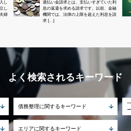
入し
過払い金請求とは、支払いすぎていた利
立し
息の返還を求める請求です。以前、金融
夫婦
機関では、法律の上限を超えた利息を請
求 […]
よく検索されるキーワード
債務整理に関するキーワード
個人再生 流れ
エリアに関するキーワード
任意整理 相談