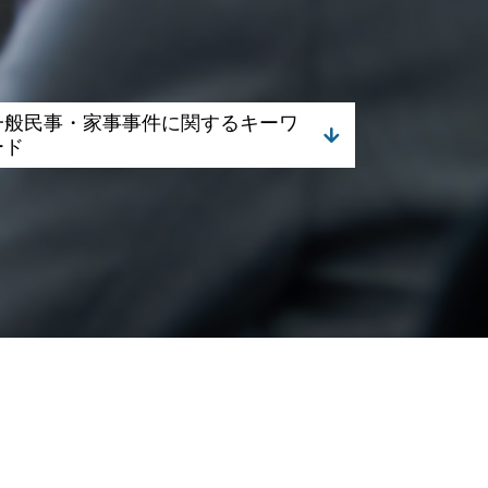
一般民事・家事事件に関するキーワ
ード
不動産取引 弁護士相談
相続 進まない
成年後見 相談
相続 何親等まで
遺言 相談
相続 遺留分
成年後見 遺産分割
不動産取引 債務不履行
相続 相談先
相続放棄
成年後見 手続き
不動産取引 契約 法律