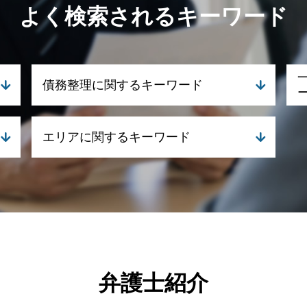
よく検索されるキーワード
債務整理に関するキーワード
債務整理 期間
エリアに関するキーワード
債務整理 弁護士
任意整理とは わかりやすく
債務整理とは
一般民事・家事事件 弁護士 湧水町
債務整理 流れ
離婚 弁護士 湧水町
自己破産 携帯 契約
離婚 弁護士 霧島市
民事再生手続き 流れ
刑事事件 弁護士 湧水町
自己破産 メリット デメリット
刑事事件 弁護士 鹿児島県
自己破産 デメリット
債務整理 弁護士 鹿児島県
任意整理 クレジットカード
離婚 弁護士 鹿児島県
弁護士紹介
自己破産 住宅ローン
離婚 弁護士 伊佐市
自己破産 クレジットカード