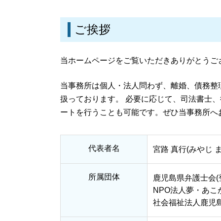
刑事事件とは
養育費 相場 年収 400万
刑事事件 流れ 期間
養育費 相場 年収 600万
刑事事件 冤罪
ご挨拶
養育費 相場 2 人
刑事事件 時効 いつから
養育費とは
刑事事件 示談
離婚 慰謝料
当ホームページをご覧いただきありがとうご
離婚 訴状
養育費 相場 年収 500万
当事務所は個人・法人問わず、離婚、債務整
離婚 養育費 再婚
扱っております。 必要に応じて、司法書士
ートを行うことも可能です。ぜひ当事務所へ
代表者名
宮路 真行(みやじ 
所属団体
鹿児島県弁護士会(登
NPO法人夢・あこ
社会福祉法人鹿児