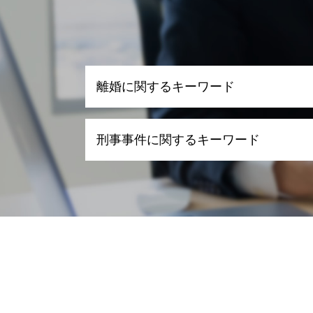
離婚に関するキーワード
離婚 浮気 慰謝料
刑事事件に関するキーワード
養育費 あとから請求
離婚調停 弁護士
親権と監護権の分離
刑事事件 慰謝料
離婚 慰謝料 モラハラ
刑事事件 流れ 示談
養育費 いつまで
刑事事件 罪 種類
離婚 デメリット
刑事事件 時効
離婚裁判 流れ
刑事事件 流れ
離婚 財産分与 相場
刑事事件 種類
離婚 暴力
刑事事件 弁護士
離婚 財産分与 貯金
刑事事件 訴える
離婚 代理人