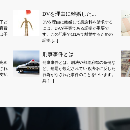
DVを理由に離婚した...
子ど
DVを理由に離婚して慰謝料を請求する
育費
には、DVが事実である証拠が重要で
は子
す。この記事ではDVで離婚するための
証拠 […]
刑事事件とは
高め
刑事事件とは、刑法や都道府県の条例な
され
ど、刑罰が規定されている法令に反した
支払
行為がなされた事件のことをいいます。
具 […]