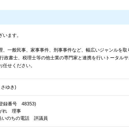
一般民事・家事事件 弁護士 姶良市
債務整理 相談
債務整理 弁護士 伊佐市
個人再生 やってはいけないこと
離婚 弁護士 姶良市
債務整理 デメリット
一般民事・家事事件 弁護士 伊佐市
個人再生 流れ 期間
債務整理 弁護士 霧島市
任意整理 相談
刑事事件 弁護士 霧島市
ざいます。
債務整理 任意整理
一般民事・家事事件 弁護士 鹿児島県
自己破産 クレジットカード 使える
債務整理 弁護士 湧水町
理、一般民事、家事事件、刑事事件など、幅広いジャンルを取
自己破産 流れ 裁判所
一般民事・家事事件 弁護士 霧島市
、行政書士、税理士等の他士業の専門家と連携を行いトータルサ
刑事事件 弁護士 姶良市
お任せください。
債務整理 弁護士 姶良市
刑事事件 弁護士 伊佐市
まさゆき)
録番号 48353)
がれ 理事
島いのちの電話 評議員