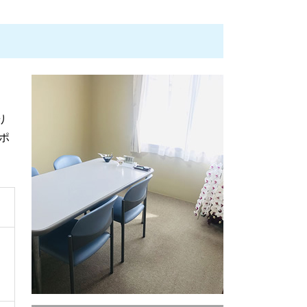
債権回収代行 弁護士
遺言書の書き方 相談
遺言書 法務局
遺産分割 協議書
遺言 弁護士
遺言書 効力
成年後見制度 費用 弁護士
り
相続 協議書
ポ