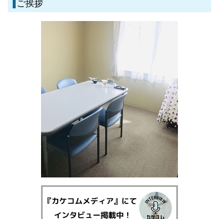
債務整理 流れ
ご挨拶
不動産取引 クレーム
離婚 弁護士 伊佐市
相続 進まない
刑事事件 弁護士 霧島市
遺産分割 口約束
離婚 弁護士 霧島市
相続 家庭裁判所
一般民事・家事事件 弁護士 姶良市
一般民事・家事事件 弁護士 湧水町
債務整理 弁護士 霧島市
離婚 弁護士 鹿児島県
刑事事件 弁護士 鹿児島県
債務整理 弁護士 湧水町
債務整理 弁護士 鹿児島県