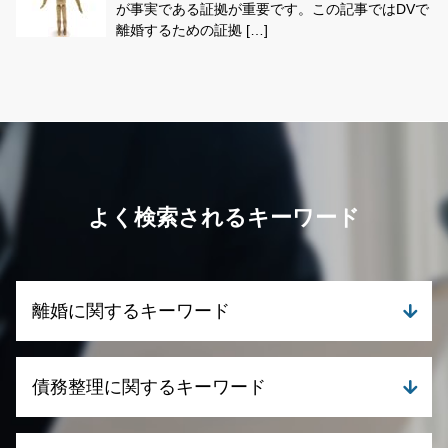
が事実である証拠が重要です。この記事ではDVで
離婚するための証拠 […]
よく検索されるキーワード
離婚に関するキーワード
離婚 養育費 再婚
債務整理に関するキーワード
離婚 財産分与 専業主婦
離婚 合意しない
親権争いに強い弁護士
自己破産 クレジットカード 残す