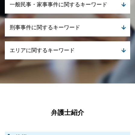
一般民事・家事事件に関するキーワード
親権と監護権の分離
任意整理とは
財産分与 親からの贈与
債務整理 いくらから
離婚 メリット
債務整理 ブラックリスト
遺産分割調停 流れ
養育費 払わない
刑事事件に関するキーワード
個人再生とは 弁護士
不動産取引 法律
養育費 相場 2 人
債務整理 自己破産
遺産分割協議書 必要書類
親権と監護権
個人再生 職場 ばれる
成年後見 申立て 必要書類
刑事事件 示談
離婚 お金
債務整理 弁護士 司法書士 どっち
エリアに関するキーワード
相続 相談先
刑事事件 流れ
離婚 養育費
債務整理 弁護士 おすすめ
債権回収 慰謝料
刑事事件 時効 いつから
dv 証拠
任意整理 訴訟
遺産分割 応じない
刑事事件 訴える
刑事事件 弁護士 湧水町
養育費 相場 年収 600万
民事再生 メリット デメリット
相続 争い
刑事事件 弁護士
一般民事・家事事件 弁護士 伊佐市
離婚 相談 弁護士
債務整理 手続き
相続 遺贈 違い
刑事事件 慰謝料
債務整理 弁護士 伊佐市
養育費 いつまで
債務整理 任意整理
相続 法律
刑事事件とは
離婚 弁護士 湧水町
離婚 財産分与 相場
自己破産 住宅ローン
遺産分割 弁護士
刑事事件 時効
一般民事・家事事件 弁護士 鹿児島県
親権と監護権を分ける
民事再生手続き 流れ
不動産取引 契約不適合
刑事事件 罪 種類
刑事事件 弁護士 伊佐市
離婚 養育費 払わない
自己破産 生活保護
相続 必要書類
刑事事件 冤罪
離婚 弁護士 姶良市
弁護士紹介
離婚裁判 流れ
任意整理 ブラックリスト いつまで
成年後見 申立て
刑事事件 種類
債務整理 弁護士 姶良市
債務整理 個人再生
不動産取引 トラブル 相談
刑事事件 流れ 期間
刑事事件 弁護士 姶良市
債務整理 クレジットカード
相続 債務
刑事事件 流れ 示談
一般民事・家事事件 弁護士 霧島市