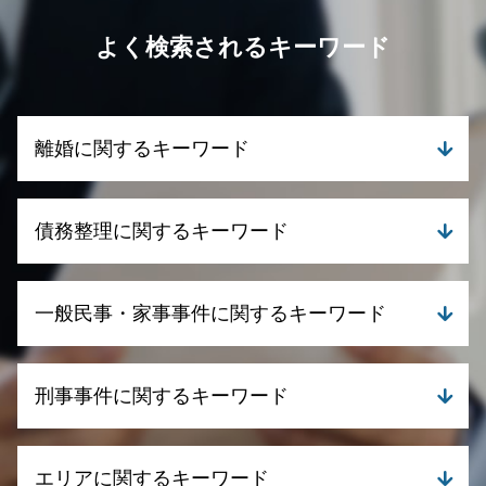
よく検索されるキーワード
離婚に関するキーワード
離婚 財産分与
債務整理に関するキーワード
養育費とは
離婚 流れ
離婚 訴状
任意整理 ブラックリスト
一般民事・家事事件に関するキーワード
親権 父親 勝ち取る
債務整理 ブラックリスト
離婚調停 流れ
民事再生手続き 流れ
離婚裁判 流れ
任意整理 相談
相続放棄 手続き
離婚 慰謝料 モラハラ
刑事事件に関するキーワード
個人再生 デメリット
遺産分割 弁護士
離婚 デメリット
債務整理とは デメリット
相続 債務
dv 離婚慰謝料
自己破産 生活保護
遺産分割 遺留分
刑事事件 流れ
離婚 調停
自己破産 デメリット
エリアに関するキーワード
債権回収 個人 弁護士
刑事事件 罪 種類