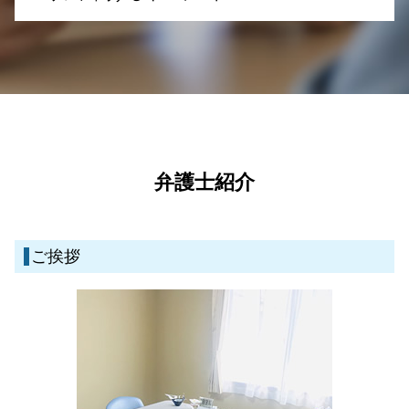
離婚 合意しない
任意整理 クレジットカード
相続 遺留分
刑事事件 慰謝料
離婚 お金
債務整理 期間
相続 遺贈 違い
刑事事件 訴える
一般民事・家事事件 弁護士 伊佐市
離婚調停 弁護士
債務整理 手続き
相続 法律
刑事事件 時効 いつから
離婚 弁護士 湧水町
離婚 財産分与 相場
債務整理 弁護士 司法書士 どっち
遺産分割 応じない
刑事事件 種類
刑事事件 弁護士 姶良市
離婚 訴訟
債務整理 流れ 期間
債権回収代行 弁護士
刑事事件 流れ 示談
刑事事件 弁護士 鹿児島県
親権と監護権
個人再生 流れ
相続 調停 流れ
刑事事件 時効
離婚 弁護士 霧島市
離婚 浮気 慰謝料 相場
民事再生とは 法人
遺産分割協議書 必要書類
刑事事件 冤罪
債務整理 弁護士 姶良市
離婚 慰謝料 計算
民事再生 メリット デメリット
相続 相談先
刑事事件 流れ 期間
離婚 弁護士 姶良市
弁護士紹介
離婚 浮気
民事再生とは 個人
不動産取引 弁護士相談
刑事事件 示談
刑事事件 弁護士 湧水町
民事再生 デメリット
遺産分割 効力
刑事事件とは
一般民事・家事事件 弁護士 鹿児島県
個人再生とは 弁護士
債権回収 弁護士事務所
刑事事件 弁護士
債務整理 弁護士 鹿児島県
債務整理 弁護士
ご挨拶
不動産取引 契約不適合
離婚 弁護士 伊佐市
不動産取引 クレーム
刑事事件 弁護士 霧島市
成年後見制度 費用 弁護士
離婚 弁護士 鹿児島県
債権回収 時効について
一般民事・家事事件 弁護士 湧水町
一般民事・家事事件 弁護士 霧島市
債務整理 弁護士 霧島市
一般民事・家事事件 弁護士 姶良市